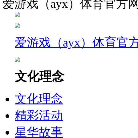
爱游戏（ayx）体育官方
爱游戏（ayx）体育官
文化理念
文化理念
精彩活动
星华故事