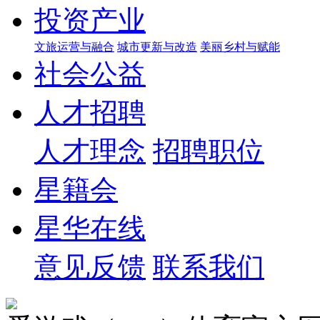
投资产业
文旅运营与融合
城市更新与改造
美丽乡村与赋能
社会公益
人才招聘
人才理念
招聘职位
星籍会
星华在线
意见反馈
联系我们