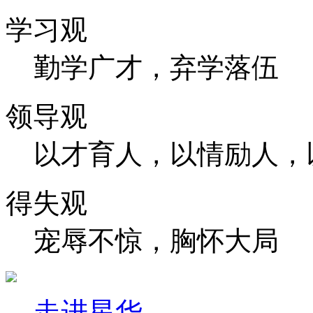
学习观
勤学广才，弃学落伍
领导观
以才育人，以情励人，
得失观
宠辱不惊，胸怀大局
走进星华