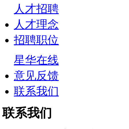
人才招聘
人才理念
招聘职位
星华在线
意见反馈
联系我们
联系我们