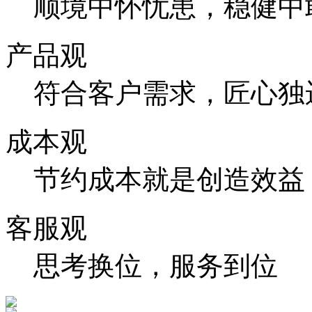
顺境中怀忧患，稳健中
产品观
符合客户需求，匠心独
成本观
节约成本就是创造效益
客服观
思考换位，服务到位