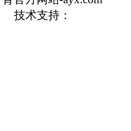
技术支持：