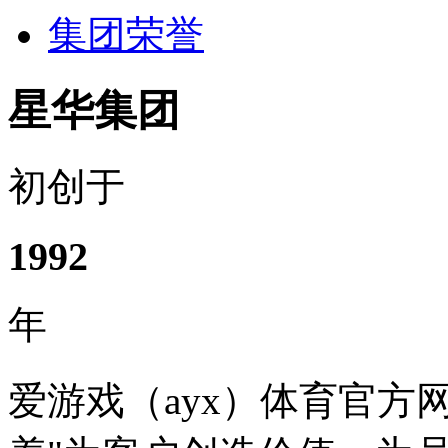
集团荣誉
星华集团
初创于
1992
年
爱游戏（ayx）体育官方网站-