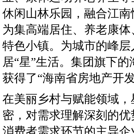
休闲山林乐园，融合江南
为集高端居住、养老康体
特色小镇。为城市的峰层
居“星”生活。集团旗下
获得了“海南省房地产开发
在美丽乡村与赋能领域，
密，对需求理解深刻的优
消费者需求环节的主导企