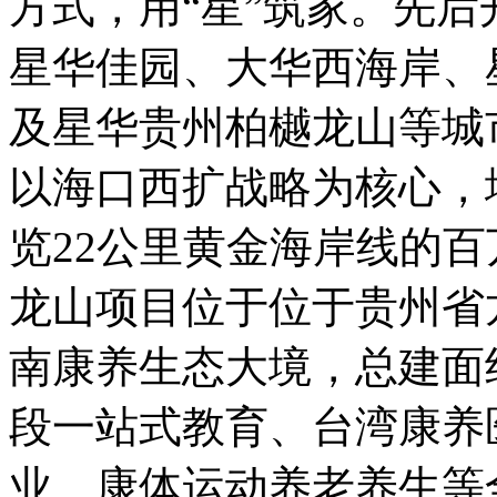
方式，用“星”筑家。先
星华佳园、大华西海岸、
及星华贵州柏樾龙山等城
以海口西扩战略为核心，
览22公里黄金海岸线的
龙山项目位于位于贵州省龙
南康养生态大境，总建面
段一站式教育、台湾康养
业、康体运动养老养生等全