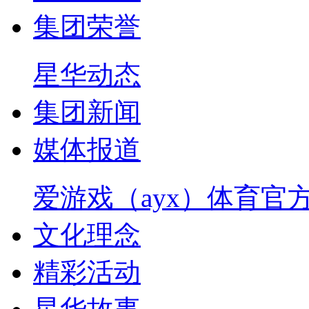
集团荣誉
星华动态
集团新闻
媒体报道
爱游戏（ayx）体育官
文化理念
精彩活动