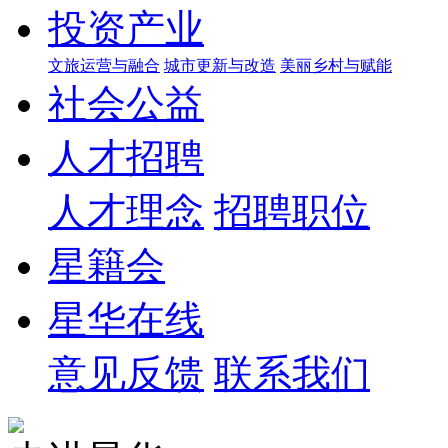
投资产业
文旅运营与融合
城市更新与改造
美丽乡村与赋能
社会公益
人才招聘
人才理念
招聘职位
星籍会
星华在线
意见反馈
联系我们