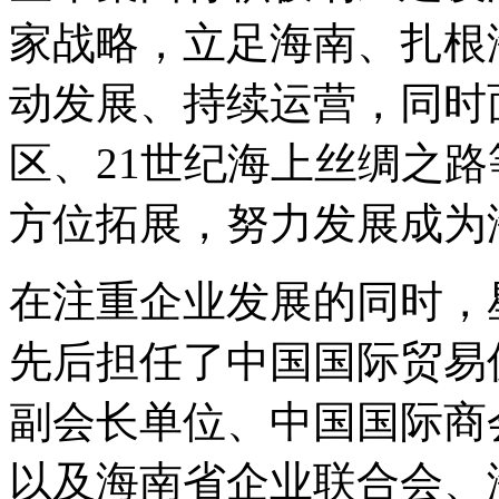
家战略，立足海南、扎根
动发展、持续运营，同时
区、21世纪海上丝绸之
方位拓展，努力发展成为
在注重企业发展的同时，
先后担任了中国国际贸易
副会长单位、中国国际商
以及海南省企业联合会、