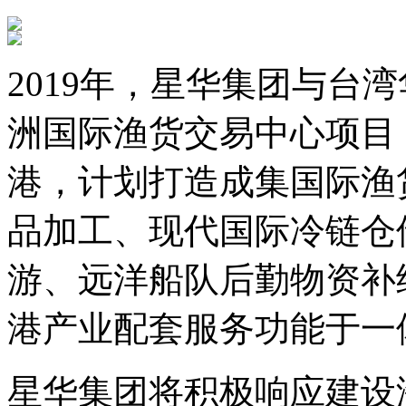
2019年，星华集团与台
洲国际渔货交易中心项目
港，计划打造成集国际渔
品加工、现代国际冷链仓
游、远洋船队后勤物资补
港产业配套服务功能于一
星华集团将积极响应建设