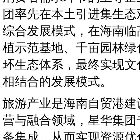
团率先在本土引进集生态
综合发展模式，在海南临
植示范基地、千亩园林绿
环生态体系，最终实现文
相结合的发展模式。
旅游产业是海南自贸港建
营与融合领域，星华集团
条集成，从而实现资源优