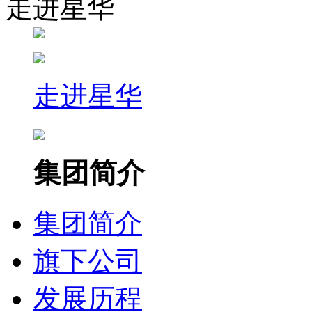
走进星华
走进星华
集团简介
集团简介
旗下公司
发展历程